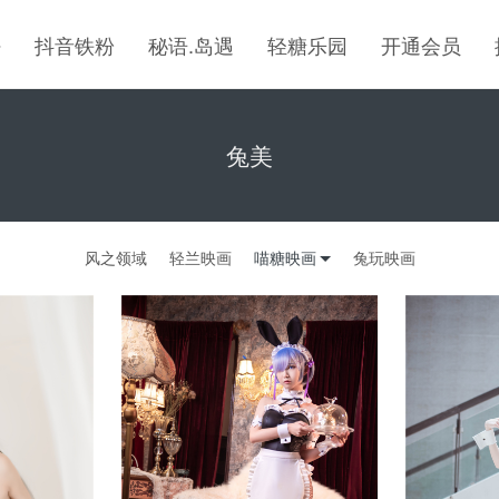
密
抖音铁粉
秘语.岛遇
轻糖乐园
开通会员
兔美
风之领域
轻兰映画
喵糖映画
兔玩映画