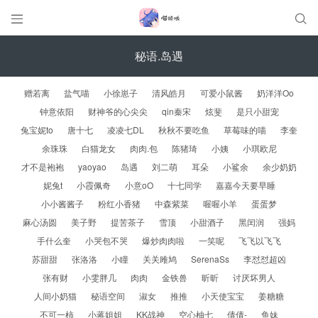


秘语.岛遇
赠若离
盐气喵
小徐崽子
清风皓月
可爱小鼠酱
奶洋洋Oo
钟意依阳
财神爷的心尖尖
qin秦宋
炫斐
是只小甜宠
兔宝妮to
唐十七
凌凌七DL
秋秋不要吃鱼
草莓味的喵
李奎
余珠珠
白猫龙女
肉肉.包
陈猪琦
小姨
小琪欧尼
才不是袍袍
yaoyao
岛遇
刘二萌
耳朵
小鲨余
余少奶奶
妮兔t
小霞佩奇
小意oO
十七同学
嘉嘉今天要早睡
小小酱酱子
粉红小香猪
中森紫菜
喔喔小羊
蛋蛋梦
麻心汤圆
美子野
提苦茶子
雪顶
小甜酒子
黑闰润
强妈
手什么奎
小哭包不哭
爆炒肉肉啦
一笑呢
飞飞以飞飞
苏甜甜
张洛洛
小瞳
关关雎鸠
SerenaSs
李怼怼超凶
张有财
小雯胖几
肉肉
金铁兽
昕昕
讨厌坏男人
人间小奶猫
秘语空间
淑女
推推
小天使宝宝
姜糖糖
不可一柿
小蒋姐姐
KK战神
空心柚七
倩倩-
鱼妹