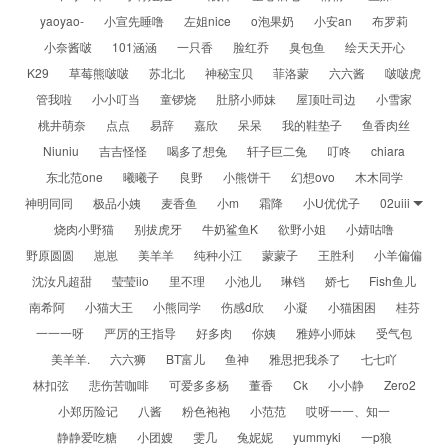
yaoyao-
小宣先睡噜
左姐nice
o泡果奶
小安an
布罗莉
小奈酱啵
101涵涵
一只香
脸红乔
臭包鱼
绘天天开心
K29
草莓熊啵啵
苏北北
神秘宝贝
菲洛蒙
六六酱
啵啵虎
管我啦
小小叮当
童锣烧
肚脐小师妹
屋顶吐司边
小雪家
桃井萌奈
点点
易辞
嘉欣
呆呆
我的鞋垫子
鱼香肉丝
Niuniu
吉吉怪怪
喝多了想兔
轩子巨二兔
叮咚
chiara
东北范one
曦曦子
良野
小熊饼干
幻想ovo
木木同学
神明同同
极品小姨
麦香鱼
小m
霜降
小U优优子
02uiii
烧肉小野猫
别拔虎牙
牛奶鲨鱼K
欲野小姐
小婧咕噜
野原圆圆
崽崽
美羊羊
纯种小江
蒙蒙子
王胜利
小羊偏偏
沈汝凡超甜
莹莹iio
里不理
小池儿
琳铛
娇七
Fish鱼儿
南希阿
小猫大王
小熊同学
伤感d欣
小凝
小猫困困
桂芬
一一一呀
严厉的王指导
好多肉
你姨
雅婷小师妹
受气包
美羊羊.
六六狮
BT富儿
鱼神
雅思把我杀了
七七吖
林扣弦
悲伤苦咖啡
可爱多多杨
董香
Ck
小小静
Zero2
小郑历险记
八酱
粉色袍袍
小范范
哎呀一一、知一
静静爱吃糖
小团嫂
雯几
兔妮妮
yummyki
一p狼