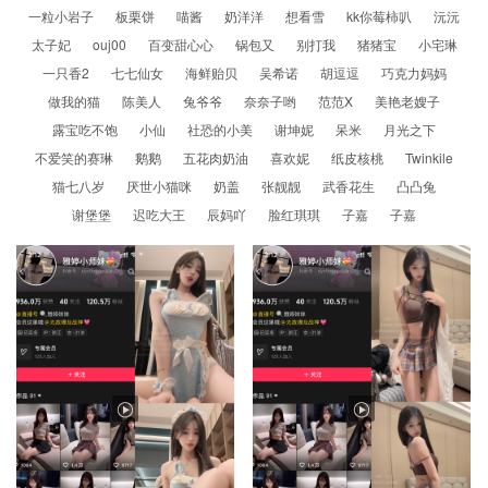
一粒小岩子
板栗饼
喵酱
奶洋洋
想看雪
kk你莓柿叭
沅沅
太子妃
ouj00
百变甜心心
锅包又
别打我
猪猪宝
小宅琳
一只香2
七七仙女
海鲜贻贝
吴希诺
胡逗逗
巧克力妈妈
做我的猫
陈美人
兔爷爷
奈奈子哟
范范X
美艳老嫂子
露宝吃不饱
小仙
社恐的小美
谢坤妮
呆米
月光之下
不爱笑的赛琳
鹅鹅
五花肉奶油
喜欢妮
纸皮核桃
Twinkile
猫七八岁
厌世小猫咪
奶盖
张靓靓
武香花生
凸凸兔
谢堡堡
迟吃大王
辰妈吖
脸红琪琪
子嘉
子嘉

