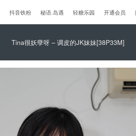
密
抖音铁粉
秘语.岛遇
轻糖乐园
开通会员
Tina很妖孽呀 – 调皮的JK妹妹[38P33M]