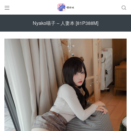


Nyako喵子 – 人妻本 [81P388M]