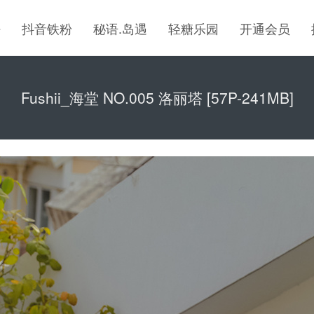
密
抖音铁粉
秘语.岛遇
轻糖乐园
开通会员
Fushii_海堂 NO.005 洛丽塔 [57P-241MB]