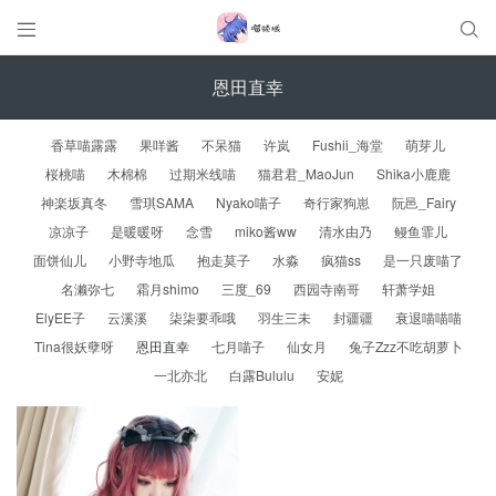


恩田直幸
香草喵露露
果咩酱
不呆猫
许岚
Fushii_海堂
萌芽儿
桜桃喵
木棉棉
过期米线喵
猫君君_MaoJun
Shika小鹿鹿
神楽坂真冬
雪琪SAMA
Nyako喵子
奇行家狗崽
阮邑_Fairy
凉凉子
是暖暖呀
念雪
miko酱ww
清水由乃
鳗鱼霏儿
面饼仙儿
小野寺地瓜
抱走莫子
水淼
疯猫ss
是一只废喵了
名濑弥七
霜月shimo
三度_69
西园寺南哥
轩萧学姐
ElyEE子
云溪溪
柒柒要乖哦
羽生三未
封疆疆
衰退喵喵喵
Tina很妖孽呀
恩田直幸
七月喵子
仙女月
兔子Zzz不吃胡萝卜
一北亦北
白露Bululu
安妮