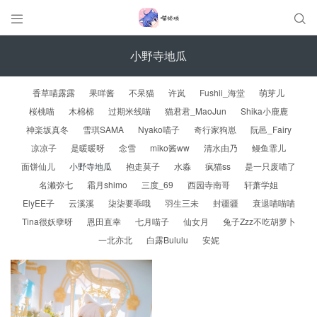


小野寺地瓜
香草喵露露
果咩酱
不呆猫
许岚
Fushii_海堂
萌芽儿
桜桃喵
木棉棉
过期米线喵
猫君君_MaoJun
Shika小鹿鹿
神楽坂真冬
雪琪SAMA
Nyako喵子
奇行家狗崽
阮邑_Fairy
凉凉子
是暖暖呀
念雪
miko酱ww
清水由乃
鳗鱼霏儿
面饼仙儿
小野寺地瓜
抱走莫子
水淼
疯猫ss
是一只废喵了
名濑弥七
霜月shimo
三度_69
西园寺南哥
轩萧学姐
ElyEE子
云溪溪
柒柒要乖哦
羽生三未
封疆疆
衰退喵喵喵
Tina很妖孽呀
恩田直幸
七月喵子
仙女月
兔子Zzz不吃胡萝卜
一北亦北
白露Bululu
安妮