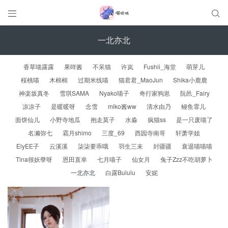


一北亦北
香草喵露露
果咩酱
不呆猫
许岚
Fushii_海堂
萌芽儿
桜桃喵
木棉棉
过期米线喵
猫君君_MaoJun
Shika小鹿鹿
神楽坂真冬
雪琪SAMA
Nyako喵子
奇行家狗崽
阮邑_Fairy
凉凉子
是暖暖呀
念雪
miko酱ww
清水由乃
鳗鱼霏儿
面饼仙儿
小野寺地瓜
抱走莫子
水淼
疯猫ss
是一只废喵了
名濑弥七
霜月shimo
三度_69
西园寺南哥
轩萧学姐
ElyEE子
云溪溪
柒柒要乖哦
羽生三未
封疆疆
衰退喵喵喵
Tina很妖孽呀
恩田直幸
七月喵子
仙女月
兔子Zzz不吃胡萝卜
一北亦北
白露Bululu
安妮