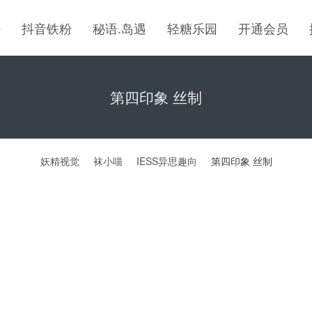
密
抖音铁粉
秘语.岛遇
轻糖乐园
开通会员
第四印象 丝制
妖精视觉
袜小喵
IESS异思趣向
第四印象 丝制