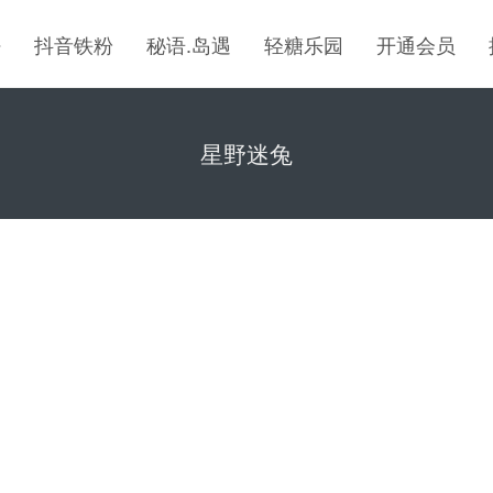
密
抖音铁粉
秘语.岛遇
轻糖乐园
开通会员
星野迷兔