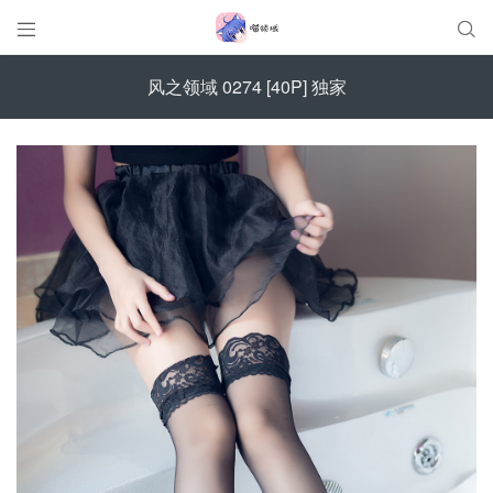


风之领域 0274 [40P] 独家