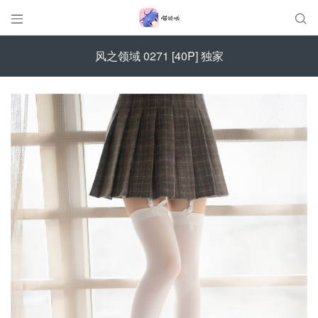


风之领域 0271 [40P] 独家