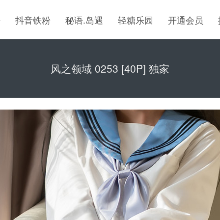
密
抖音铁粉
秘语.岛遇
轻糖乐园
开通会员
风之领域 0253 [40P] 独家