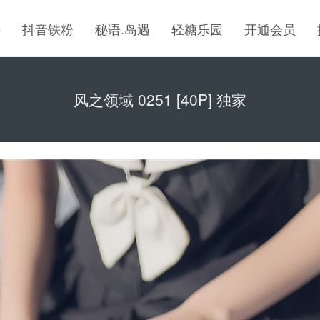
密
抖音铁粉
秘语.岛遇
轻糖乐园
开通会员
风之领域 0251 [40P] 独家