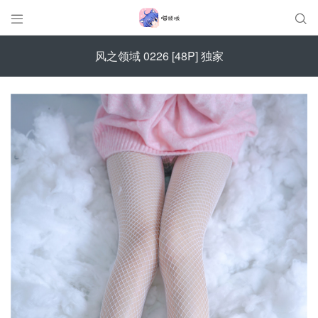


风之领域 0226 [48P] 独家