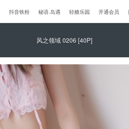
密
抖音铁粉
秘语.岛遇
轻糖乐园
开通会员
风之领域 0206 [40P]