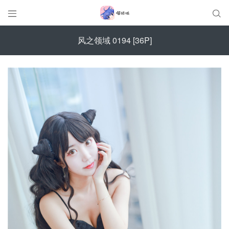


风之领域 0194 [36P]