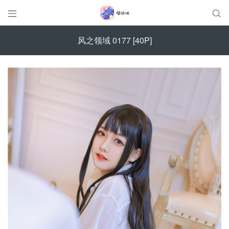


风之领域 0177 [40P]