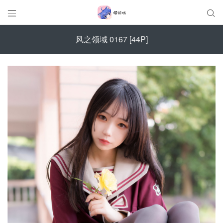


风之领域 0167 [44P]