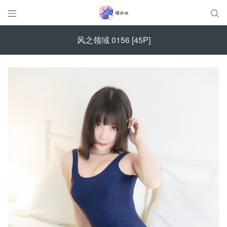


风之领域 0156 [45P]