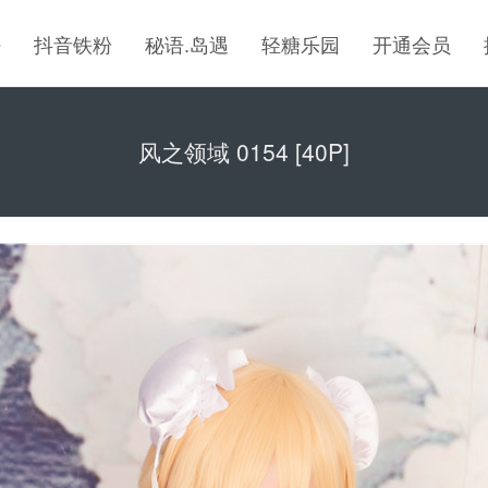
密
抖音铁粉
秘语.岛遇
轻糖乐园
开通会员
风之领域 0154 [40P]