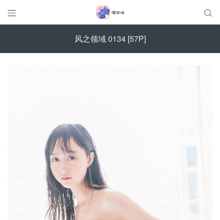


风之领域 0134 [57P]