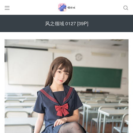


风之领域 0127 [39P]