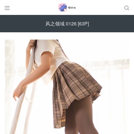


风之领域 0126 [63P]