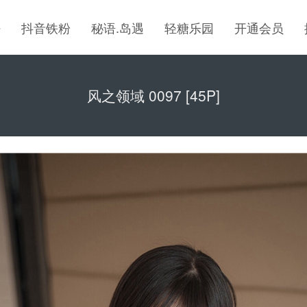
密
抖音铁粉
秘语.岛遇
轻糖乐园
开通会员
风之领域 0097 [45P]