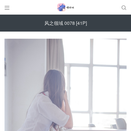


风之领域 0078 [41P]