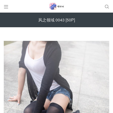


风之领域 0043 [50P]