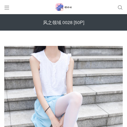


风之领域 0028 [50P]