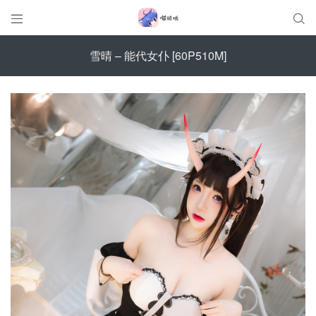


雪晴 – 能代女仆 [60P510M]