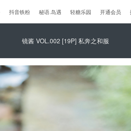
密
抖音铁粉
秘语.岛遇
轻糖乐园
开通会员
镜酱 VOL.002 [19P] 私奔之和服