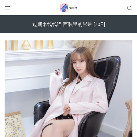


过期米线线喵 西装里的绑带 [70P]