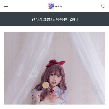


过期米线线喵 棒棒糖 [28P]