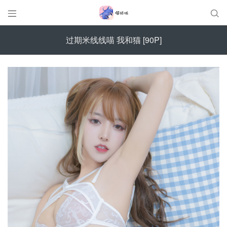


过期米线线喵 我和猫 [90P]