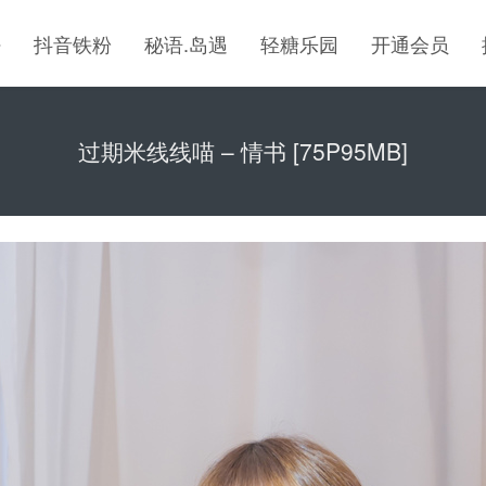
密
抖音铁粉
秘语.岛遇
轻糖乐园
开通会员
过期米线线喵 – 情书 [75P95MB]