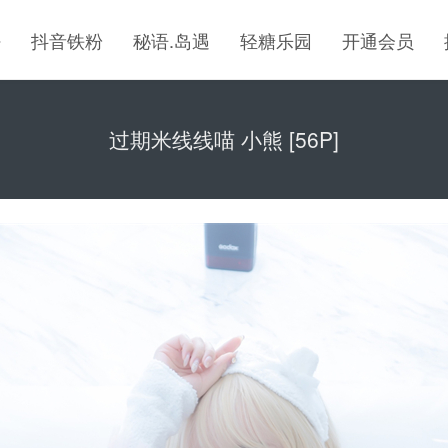
密
抖音铁粉
秘语.岛遇
轻糖乐园
开通会员
过期米线线喵 小熊 [56P]