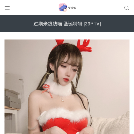


过期米线线喵 圣诞特辑 [39P1V]