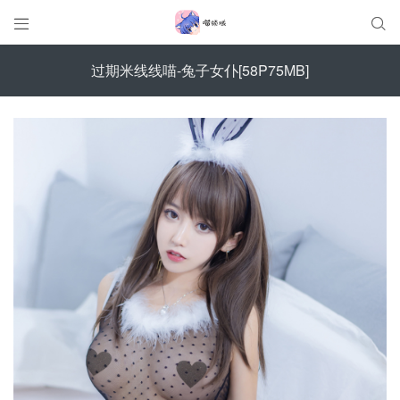


过期米线线喵-兔子女仆[58P75MB]