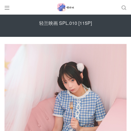


轻兰映画 SPL.010 [115P]