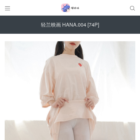


轻兰映画 HANA.004 [74P]