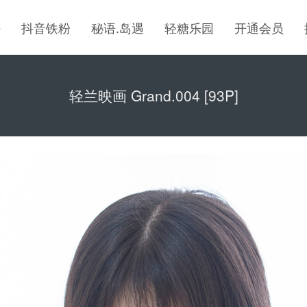
密
抖音铁粉
秘语.岛遇
轻糖乐园
开通会员
轻兰映画 Grand.004 [93P]