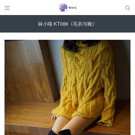


袜小喵 KT088《毛衣与靴》