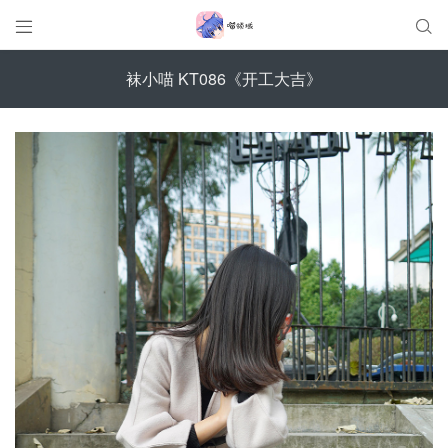


袜小喵 KT086《开工大吉》