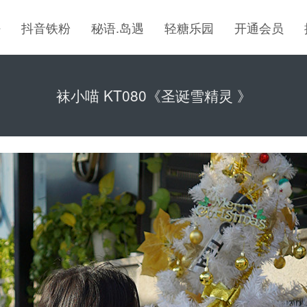
密
抖音铁粉
秘语.岛遇
轻糖乐园
开通会员
袜小喵 KT080《圣诞雪精灵 》