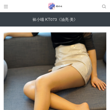


袜小喵 KT073《油亮·美》