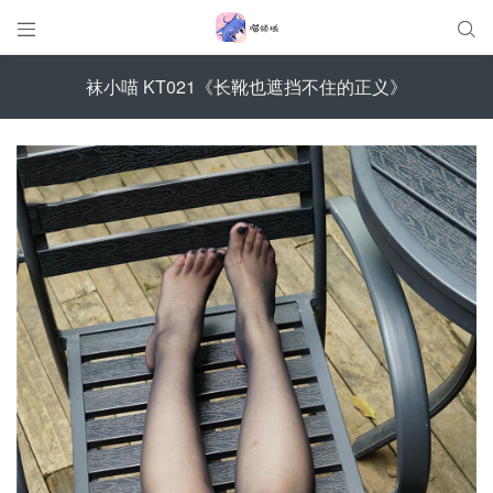


袜小喵 KT021《长靴也遮挡不住的正义》