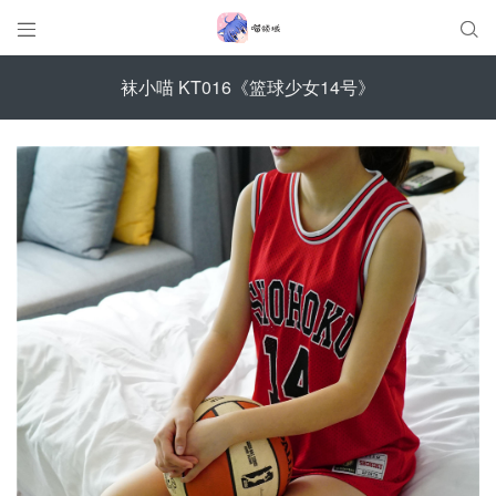


袜小喵 KT016《篮球少女14号》