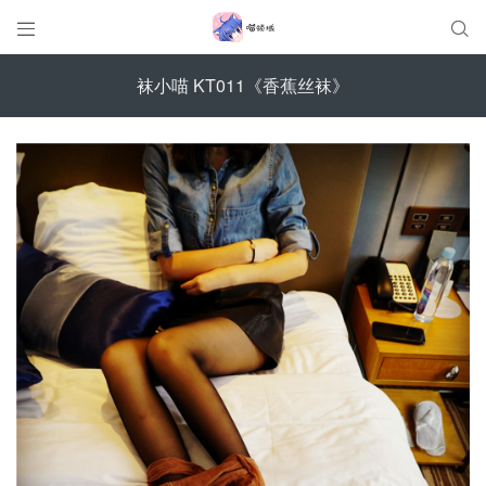


袜小喵 KT011《香蕉丝袜》