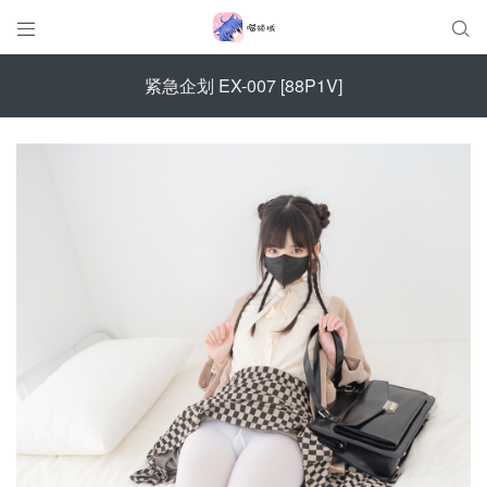


紧急企划 EX-007 [88P1V]