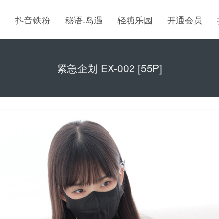
密
抖音铁粉
秘语.岛遇
轻糖乐园
开通会员
紧急企划 EX-002 [55P]