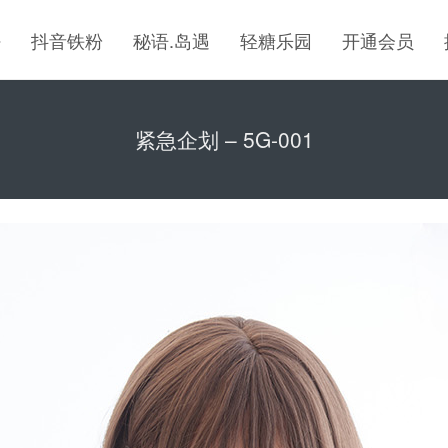
密
抖音铁粉
秘语.岛遇
轻糖乐园
开通会员
紧急企划 – 5G-001